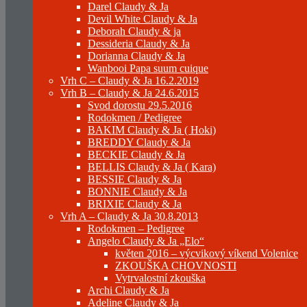
Darel Claudy & Ja
Devil White Claudy & Ja
Deborah Claudy & ja
Dessideria Claudy & Ja
Dorianna Claudy & Ja
Wanbooi Papa suum cuique
Vrh C – Claudy & Ja 16.2.2019
Vrh B – Claudy & Ja 24.6.2015
Svod dorostu 29.5.2016
Rodokmen / Pedigree
BAKIM Claudy & Ja ( Hoki)
BREDDY Claudy & Ja
BECKIE Claudy & Ja
BELLIS Claudy & Ja ( Kara)
BESSIE Claudy & Ja
BONNIE Claudy & Ja
BRIXIE Claudy & Ja
Vrh A – Claudy & Ja 30.8.2013
Rodokmen – Pedigree
Angelo Claudy & Ja „Elo“
květen 2016 – výcvikový víkend Volenice
ZKOUŠKA CHOVNOSTI
Vytrvalostní zkouška
Archi Claudy & Ja
Adeline Claudy & Ja