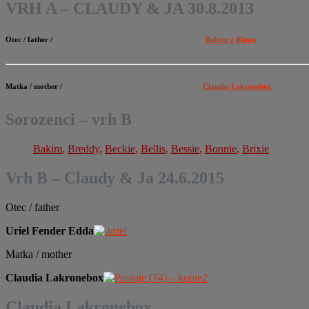
pro
VRH A – CLAUDY & JA 30.8.2013
příspěvky
Otec / father /
Balrog z Ringu
Matka / mother /
Claudia Lakronebox
Sorozenci – vrh B
Bakim
,
Breddy
,
Beckie
,
Bellis
,
Bessie
,
Bonnie
,
Brixie
Vrh B – Claudy & Ja 24.6.2015
Otec / father
Uriel Fender Edda
Matka / mother
Claudia Lakronebox
Claudia Lakronebox