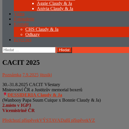
Aggie Claudy & Ja
Anivia Claudy & Ja
Videa
Fotogalerie
Kontakt
CHS Claudy & Ja
Odkazy
Krycí pes
Vyhledávání
CACIT 2025
Poznámka
7.9.2025
jitusikj
30.-31.8.2025 CACIT Všestary
Mistrovství ČR a Justitzův memorial boxerů
DESSIDERIA Claudy & Ja
(Wanbooy Papa Suum Cuique x Bonnie Claudy & Ja)
2.místo v IGP3
Vícemistrině ČR
Navigace
Předchozí příspěvek
VÝSTAVA
Další příspěvek
VZ