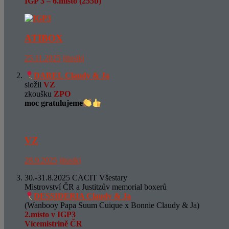
IGP 3 – 6.místo (255b)
ATIBOX
25.11.2025
jitusikj
DAREL Claudy & Ja
složil
VZ
zkoušku
ZPO
moc gratulujeme
VZ
28.9.2025
jitusikj
30.-31.8.2025 CACIT Všestary
Mistrovství ČR a Justitzův memorial boxerů
DESSIDERIA Claudy & Ja
(Wanbooy Papa Suum Cuique x Bonnie Claudy & Ja)
2.místo v IGP3
Vícemistrině ČR