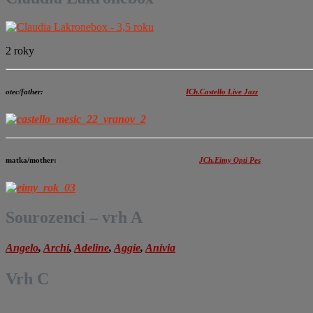
2 roky
otec/father:
ICh.Castello Live Jazz
matka/mother:
JCh.Eimy Opti Pes
Sourozenci – vrh A
Angelo
,
Archi
,
Adeline
,
Aggie
,
Anivia
Vrh C